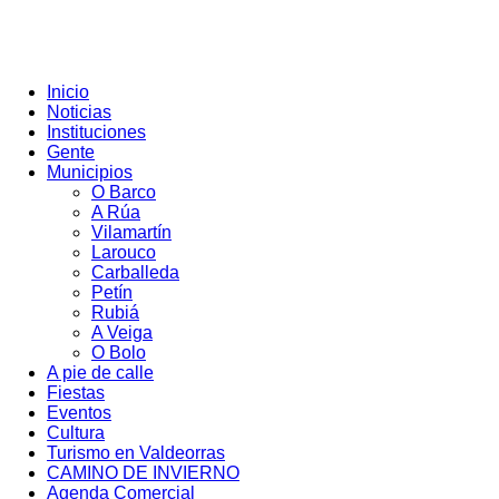
Inicio
Noticias
Instituciones
Gente
Municipios
O Barco
A Rúa
Vilamartín
Larouco
Carballeda
Petín
Rubiá
A Veiga
O Bolo
A pie de calle
Fiestas
Eventos
Cultura
Turismo en Valdeorras
CAMINO DE INVIERNO
Agenda Comercial