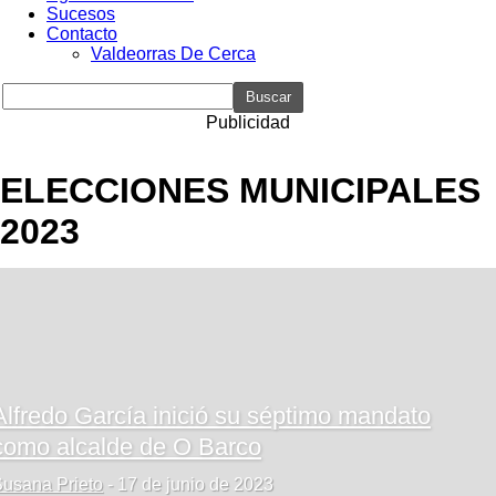
Sucesos
Contacto
Valdeorras De Cerca
Publicidad
ELECCIONES MUNICIPALES
2023
Alfredo García inició su séptimo mandato
como alcalde de O Barco
usana Prieto
-
17 de junio de 2023