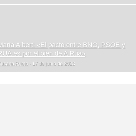
María Albert: «El pacto entre BNG, PSOE y
RUA es por el bien de A Rúa»
usana Prieto
-
17 de junio de 2023