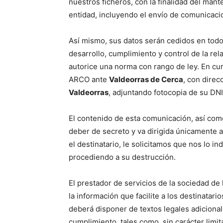
nuestros ficheros, con la finalidad del man
entidad, incluyendo el envío de comunicacio
Así mismo, sus datos serán cedidos en todo
desarrollo, cumplimiento y control de la re
autorice una norma con rango de ley. En c
ARCO ante
Valdeorras de Cerca
, con direc
Valdeorras
, adjuntando fotocopia de su DNI
El contenido de esta comunicación, así como
deber de secreto y va dirigida únicamente a
el destinatario, le solicitamos que nos lo i
procediendo a su destrucción.
El prestador de servicios de la sociedad d
la información que facilite a los destinatari
deberá disponer de textos legales adicional
cumplimiento, tales como, sin carácter limi