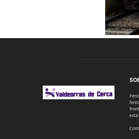
SO
Peri
fies
fron
está
Cont