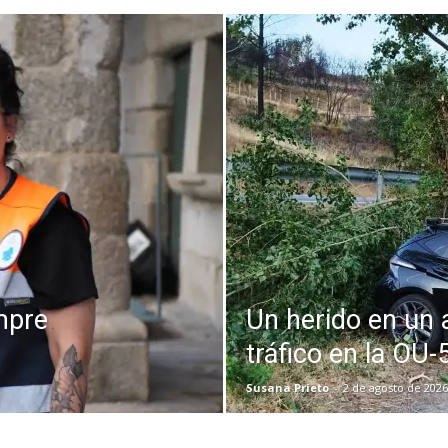
mpre
Un herido en un 
tráfico en la OU-
Susana Prieto
-
2 de agosto de 2026