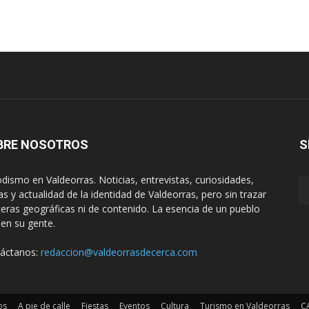
BRE NOSOTROS
S
odismo en Valdeorras. Noticias, entrevistas, curiosidades,
tas y actualidad de la identidad de Valdeorras, pero sin trazar
teras geográficas ni de contenido. La esencia de un pueblo
 en su gente.
áctanos:
redaccion@valdeorrasdecerca.com
os
A pie de calle
Fiestas
Eventos
Cultura
Turismo en Valdeorras
C