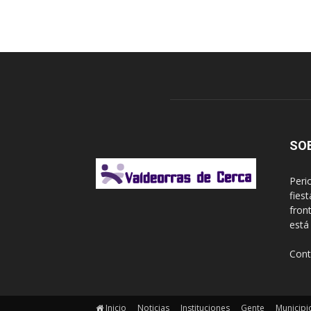
SO
Peri
fies
fron
está
Cont
Inicio
Noticias
Instituciones
Gente
Municipi