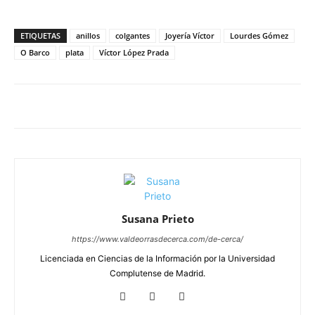
ETIQUETAS
anillos
colgantes
Joyería Víctor
Lourdes Gómez
O Barco
plata
Víctor López Prada
Susana Prieto
https://www.valdeorrasdecerca.com/de-cerca/
Licenciada en Ciencias de la Información por la Universidad
Complutense de Madrid.