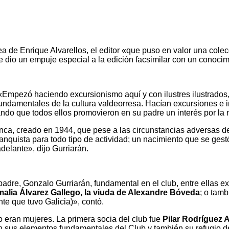
rea de Enrique Alvarellos, el editor «que puso en valor una cole
 dio un empuje especial a la edición facsimilar con un conocim
«Empezó haciendo excursionismo aquí y con ilustres ilustrados
 fundamentales de la cultura valdeorresa. Hacían excursiones e
ndo que todos ellos promovieron en su padre un interés por la 
vinca, creado en 1944, que pese a las circunstancias adversas 
 franquista para todo tipo de actividad; un nacimiento que se g
delante», dijo Gurriarán.
adre, Gonzalo Gurriarán, fundamental en el club, entre ellas ex
alia Álvarez Gallego, la viuda de Alexandre Bóveda
; o tam
e que tuvo Galicia)», contó.
o eran mujeres. La primera socia del club fue
Pilar Rodríguez A
ron sus elementos fundamentales del Club y también su refugio 