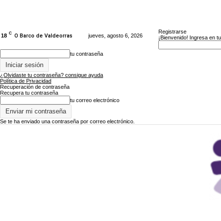
Registrarse
C
18
O Barco de Valdeorras
jueves, agosto 6, 2026
¡Bienvenido! Ingresa en t
tu contraseña
¿Olvidaste tu contraseña? consigue ayuda
Política de Privacidad
Recuperación de contraseña
Recupera tu contraseña
tu correo electrónico
Se te ha enviado una contraseña por correo electrónico.