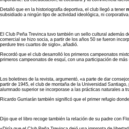
Detalló que en la historiografía deportiva, el club llegó a tener
m
subsidiado a ningún tipo de actividad ideológica, ni corporativa,
El Club Peña Trevinca tuvo también un sello cultural además de
comercial se hizo socia, a partir de los años 50 se fueron inco
perdure tres cuartos de siglo», añadió.
Recordó que el club desarrolló los primeros campeonatos mixt
primeros campeonatos de esquí, con una participación de más
Los boletines de la revista, argumentó, «a parte de dar consejos
partir de 1945, el club de montaña de la Universidad Santiago,
alumnado superior se incorporase a las prácticas naturales a tra
Ricardo Gurriarán también significó que el primer refugio dond
Dijo que el libro recoge también la relación de su padre con F
«Diría que el Club Peña Trevinca dejó una impronta de libertad,