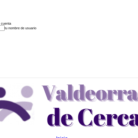
u cuenta
tu nombre de usuario