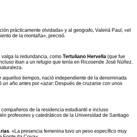
cción prácticamente olvidada» y al geografo, Valeriá Paul, «el
iento de la montaña», precisó.
, valga la redundancia, como
Tertuliano Hervella
(que fue
 incluso iban a un refugio que tenía en Ricosende José Núñez.
naturaleza.
de aquellos tiempos, nació independiente de la denominada
estó un año antes por «azar: Después de cruzarse con unos
 compañeros de la residencia estudiantil e incluso
bién profesores y catedráticos de la Universidad de Santiago
rias
. «La presencia femenina tuvo un peso específico muy
de Fonte da Cova».