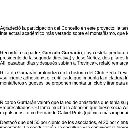
Agradeció la participación del Concello en este proyecto; la ta
intelectual académico más versado sobre el montañismo, que le
Recordó a su padre,
Gonzalo Gurriarán,
cuya estela perdura. 
presidente de la segunda directiva) y José Núñez, dos pilares
Allí pasaban días y después subían a Trevinca», relató remarca
Ricardo Gurriarán profundizó en la historia del Club Peña Tre
«suficiente adhesión», el certificado que imponía la dictadura
montañeros vigueses, se proponen montar un club y tirar para a
Ricardo Gurriarán valoró que la red de amistades que tenía su p
«represaliados». «Llama mucho la atención que fuese socia
Am
expulsados como Fernando Calvet Prats (químico más important
Destacó que del 50 por ciento de los asociados, el 20 por cient
importante. La coeducación, la cocultura y la convivencia fue