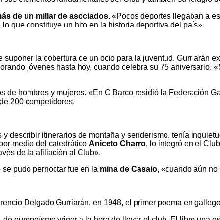
ás de un millar de asociados.
«Pocos deportes llegaban a es
 lo que constituye un hito en la historia deportiva del país».
 suponer la cobertura de un ocio para la juventud. Gurriarán ex
rporando jóvenes hasta hoy, cuando celebra su 75 aniversario. «
os de hombres y mujeres. «En O Barco residió la Federación Ga
 de 200 competidores.
 y describir itinerarios de montaña y senderismo, tenía inquietud
 por medio del catedrático
Aniceto Charro
, lo integró en el Cl
vés de la afiliación al Club».
e se pudo pernoctar fue en la
mina de Casaio
, «cuando aún no 
lorencio Delgado Gurriarán, en 1948, el primer poema en gallego
 de europeísmo yrigor a la hora de llevar el club. El libro una