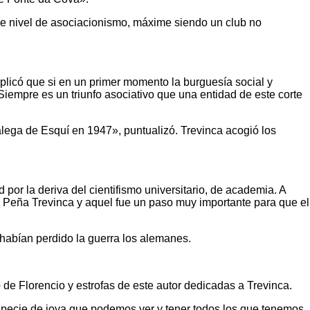
e nivel de asociacionismo, máxime siendo un club no
plicó que si en un primer momento la burguesía social y
Siempre es un triunfo asociativo que una entidad de este corte
lega de Esquí en 1947», puntualizó. Trevinca acogió los
 por la deriva del cientifismo universitario, de academia. A
ub Peña Trevinca y aquel fue un paso muy importante para que el
habían perdido la guerra los alemanes.
 de Florencio y estrofas de este autor dedicadas a Trevinca.
 especie de joya que podemos ver y tener todos los que tenemos