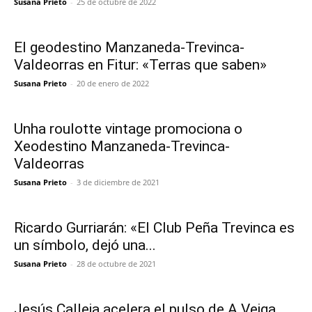
Susana Prieto
-
25 de octubre de 2022
El geodestino Manzaneda-Trevinca-
Valdeorras en Fitur: «Terras que saben»
Susana Prieto
-
20 de enero de 2022
Unha roulotte vintage promociona o
Xeodestino Manzaneda-Trevinca-
Valdeorras
Susana Prieto
-
3 de diciembre de 2021
Ricardo Gurriarán: «El Club Peña Trevinca es
un símbolo, dejó una...
Susana Prieto
-
28 de octubre de 2021
Jesús Calleja acelera el pulso de A Veiga