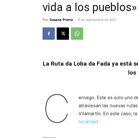
vida a los pueblos»
Por
Susana Prieto
-
8 de septiembre de 2021
La Ruta da Loba da Fada ya está se
los
C
ernego. Este es solo uno d
atraviesan las nuevas ruta
Vilamartín. En este caso, l
localidad.