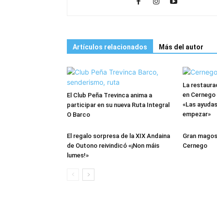
Artículos relacionados
Más del autor
La restaur
en Cernego 
El Club Peña Trevinca anima a
«Las ayudas
participar en su nueva Ruta Integral
empezar»
O Barco
El regalo sorpresa de la XIX Andaina
Gran magost
de Outono reivindicó «¡Non máis
Cernego
lumes!»