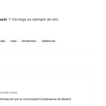
rural
. Y Cernego es ejemplo de ello.
Fada
rutas
senderismo
Valdeorras
com/de-cerca/
Información por la Universidad Complutense de Madrid.