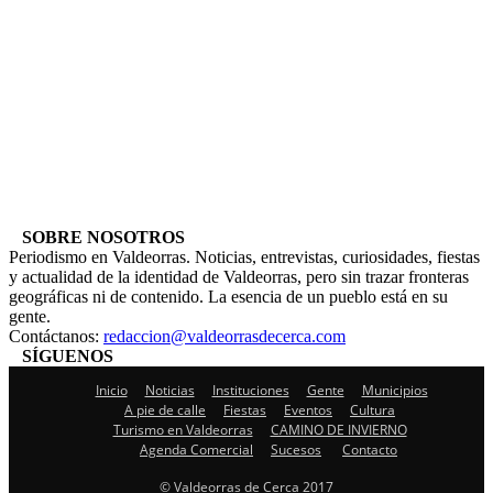
SOBRE NOSOTROS
Periodismo en Valdeorras. Noticias, entrevistas, curiosidades, fiestas
y actualidad de la identidad de Valdeorras, pero sin trazar fronteras
geográficas ni de contenido. La esencia de un pueblo está en su
gente.
Contáctanos:
redaccion@valdeorrasdecerca.com
SÍGUENOS
Inicio
Noticias
Instituciones
Gente
Municipios
A pie de calle
Fiestas
Eventos
Cultura
Turismo en Valdeorras
CAMINO DE INVIERNO
Agenda Comercial
Sucesos
Contacto
© Valdeorras de Cerca 2017