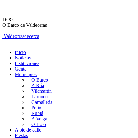
16.8
C
O Barco de Valdeorras
Valdeorrasdecerca
Inicio
Noticias
Instituciones
Gente
Municipios
O Barco
A Rúa
Vilamartín
Larouco
Carballeda
Petín
Rubiá
A Veiga
O Bolo
A pie de calle
Fiestas