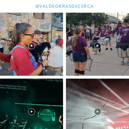
@VALDEORRASDECERCA