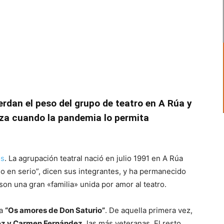
dan el peso del grupo de teatro en A Rúa y
rza cuando la pandemia lo permita
os
. La agrupación teatral nació en julio 1991 en A Rúa
o en serio”, dicen sus integrantes, y ha permanecido
 son una gran «familia» unida por amor al teatro.
ra
“Os amores de Don Saturio”
. De aquella primera vez,
z y Carmen Fernández
, las más veteranas. El resto,