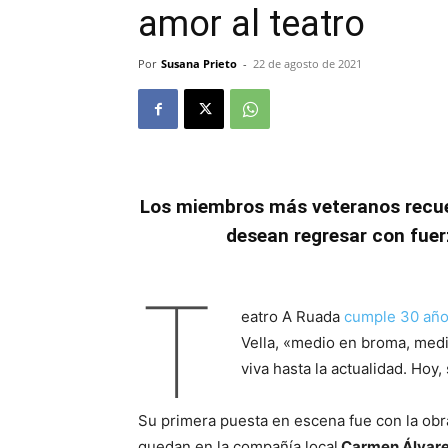
amor al teatro
Por
Susana Prieto
-
22 de agosto de 2021
Los miembros más veteranos recuer
desean regresar con fue
T
eatro A Ruada
cumple 30 añ
Vella, «medio en broma, medi
viva hasta la actualidad. Hoy,
Su primera puesta en escena fue con la ob
quedan en la compañía local
Carmen Álvare