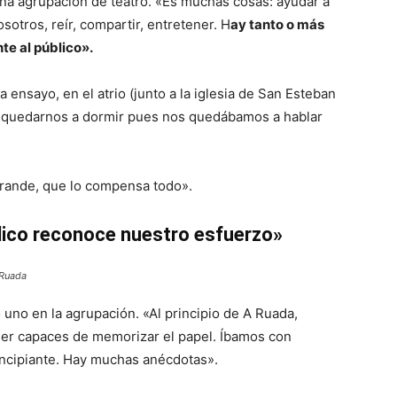
a agrupación de teatro. «Es muchas cosas: ayudar a
sotros, reír, compartir, entretener. H
ay tanto o más
te al público».
nsayo, en el atrio (junto a la iglesia de San Esteban
ra quedarnos a dormir pues nos quedábamos a hablar
 grande, que lo compensa todo».
lico reconoce nuestro esfuerzo»
 Ruada
no en la agrupación. «Al principio de A Ruada,
ser capaces de memorizar el papel. Íbamos con
principiante. Hay muchas anécdotas».