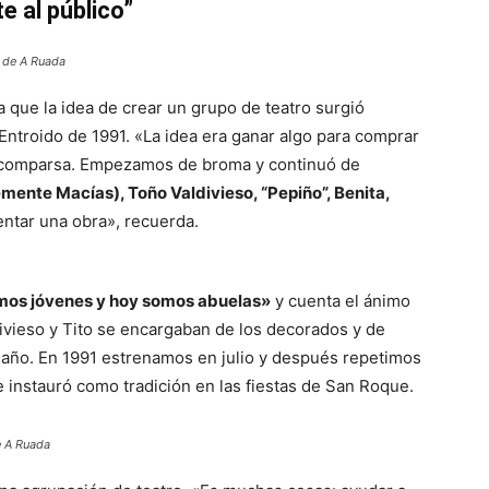
te al público”
s de A Ruada
 que la idea de crear un grupo de teatro surgió
Entroido de 1991. «La idea era ganar algo para comprar
 comparsa. Empezamos de broma y continuó de
emente Macías), Toño Valdivieso, “Pepiño”, Benita,
ntar una obra», recuerda.
mos jóvenes y hoy somos abuelas»
y cuenta el ánimo
ivieso y Tito se encargaban de los decorados y de
l año. En 1991 estrenamos en julio y después repetimos
instauró como tradición en las fiestas de San Roque.
e A Ruada