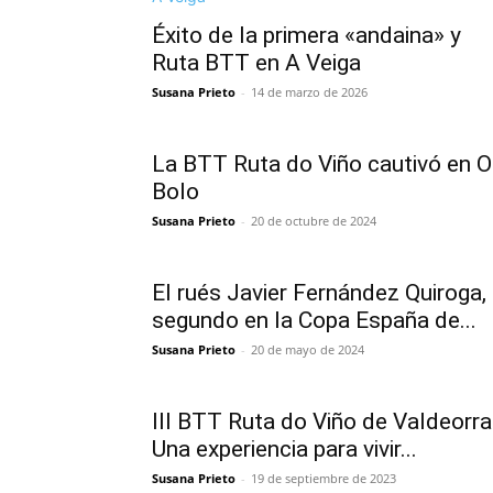
Éxito de la primera «andaina» y
Ruta BTT en A Veiga
Susana Prieto
-
14 de marzo de 2026
La BTT Ruta do Viño cautivó en O
Bolo
Susana Prieto
-
20 de octubre de 2024
El rués Javier Fernández Quiroga,
segundo en la Copa España de...
Susana Prieto
-
20 de mayo de 2024
III BTT Ruta do Viño de Valdeorra
Una experiencia para vivir...
Susana Prieto
-
19 de septiembre de 2023