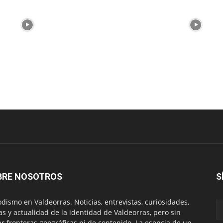
BRE NOSOTROS
S
odismo en Valdeorras. Noticias, entrevistas, curiosidades,
tas y actualidad de la identidad de Valdeorras, pero sin
ar fronteras geográficas ni de contenido. La esencia de un