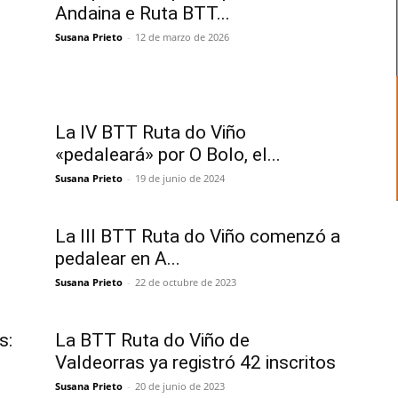
Andaina e Ruta BTT...
Susana Prieto
-
12 de marzo de 2026
La IV BTT Ruta do Viño
«pedaleará» por O Bolo, el...
Susana Prieto
-
19 de junio de 2024
La III BTT Ruta do Viño comenzó a
pedalear en A...
Susana Prieto
-
22 de octubre de 2023
s:
La BTT Ruta do Viño de
Valdeorras ya registró 42 inscritos
Susana Prieto
-
20 de junio de 2023