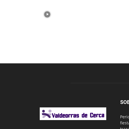
SO
Peri
fies
traz