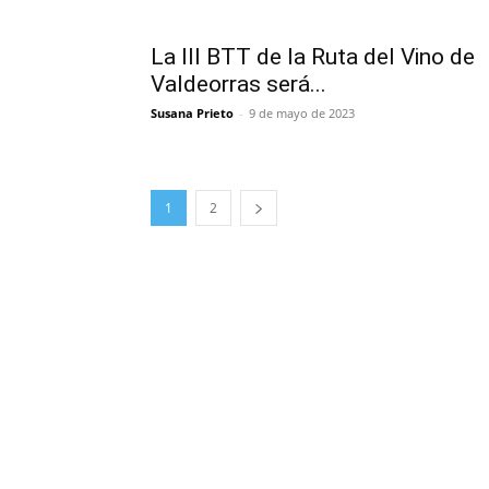
La III BTT de la Ruta del Vino de
Valdeorras será...
Susana Prieto
-
9 de mayo de 2023
1
2