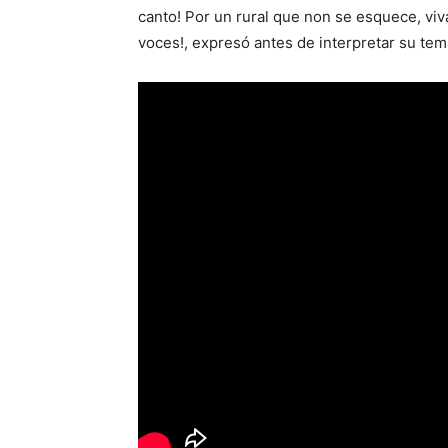
canto! Por un rural que non se esquece, vi
voces!, expresó antes de interpretar su tema