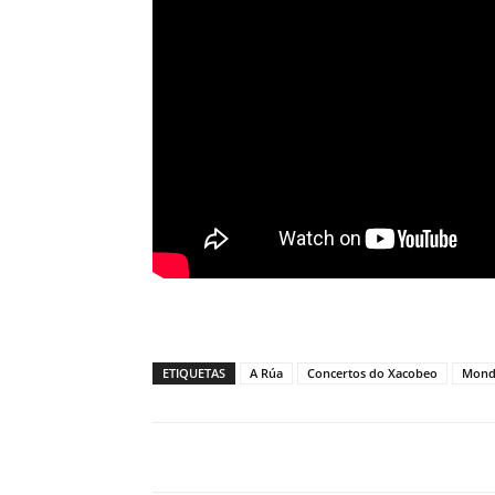
ETIQUETAS
A Rúa
Concertos do Xacobeo
Mond