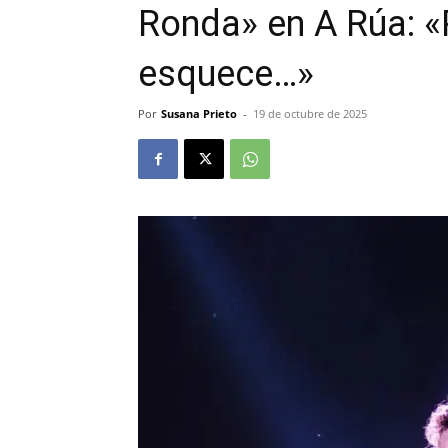
Ronda» en A Rúa: «
esquece…»
Por
Susana Prieto
-
19 de octubre de 2025