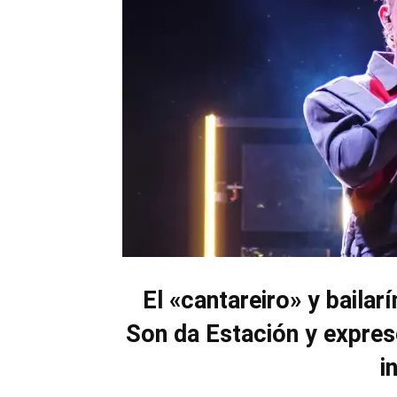
El «cantareiro» y bailarí
Son da Estación
y
expres
i