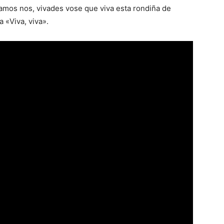
vamos nos, vivades vose que viva esta rondiña de
 «Viva, viva».