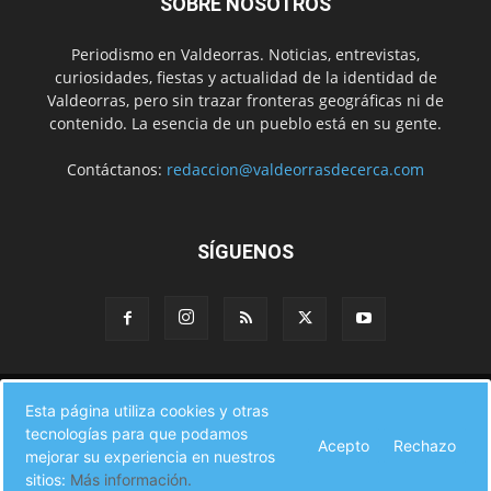
SOBRE NOSOTROS
Periodismo en Valdeorras. Noticias, entrevistas,
curiosidades, fiestas y actualidad de la identidad de
Valdeorras, pero sin trazar fronteras geográficas ni de
contenido. La esencia de un pueblo está en su gente.
Contáctanos:
redaccion@valdeorrasdecerca.com
SÍGUENOS
Inicio
Noticias
Instituciones
Gente
Municipios
Esta página utiliza cookies y otras
A pie de calle
Fiestas
Eventos
Cultura
Turismo en Valdeorras
tecnologías para que podamos
CAMINO DE INVIERNO
Agenda Comercial
Sucesos
Acepto
Rechazo
Contacto
mejorar su experiencia en nuestros
sitios:
Más información.
© Valdeorras de Cerca 2017