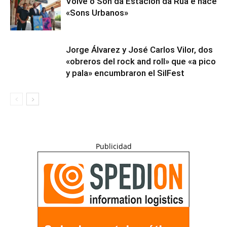
Volve o Son da Estación da Rúa e nace
«Sons Urbanos»
Jorge Álvarez y José Carlos Vilor, dos
«obreros del rock and roll» que «a pico
y pala» encumbraron el SilFest
Publicidad