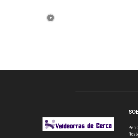
SO
Peri
fies