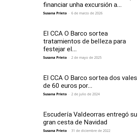
financiar unha excursión a...
Susana Prieto
-
6 de marzo de 2026
El CCA O Barco sortea
tratamientos de belleza para
festejar el...
Susana Prieto
-
2 de mayo de 2025
El CCA O Barco sortea dos vales
de 60 euros por...
Susana Prieto
-
2 de julio de 2024
Escudería Valdeorras entregó su
gran cesta de Navidad
Susana Prieto
-
31 de diciembre de 2022