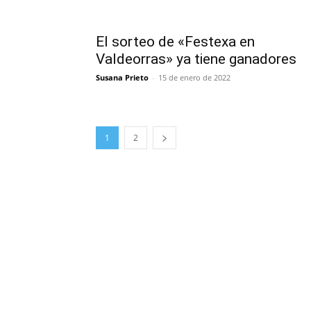
El sorteo de «Festexa en
Valdeorras» ya tiene ganadores
Susana Prieto
-
15 de enero de 2022
1
2