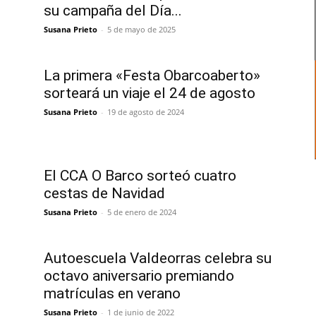
su campaña del Día...
Susana Prieto
-
5 de mayo de 2025
La primera «Festa Obarcoaberto»
sorteará un viaje el 24 de agosto
Susana Prieto
-
19 de agosto de 2024
El CCA O Barco sorteó cuatro
cestas de Navidad
Susana Prieto
-
5 de enero de 2024
Autoescuela Valdeorras celebra su
octavo aniversario premiando
matrículas en verano
Susana Prieto
-
1 de junio de 2022