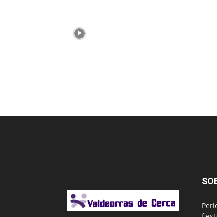
SO
Peri
fies