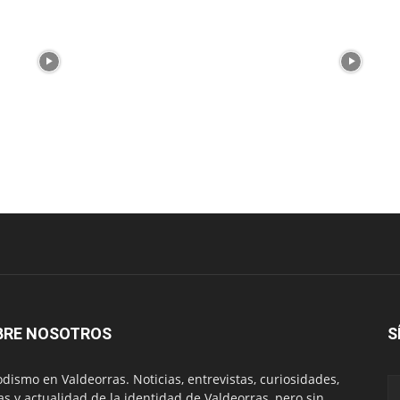
BRE NOSOTROS
S
odismo en Valdeorras. Noticias, entrevistas, curiosidades,
tas y actualidad de la identidad de Valdeorras, pero sin