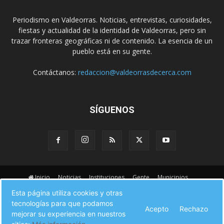
Periodismo en Valdeorras. Noticias, entrevistas, curiosidades,
fiestas y actualidad de la identidad de Valdeorras, pero sin
trazar fronteras geográficas ni de contenido. La esencia de un
pueblo está en su gente.
Contáctanos:
redaccion@valdeorrasdecerca.com
SÍGUENOS
Inicio
Noticias
Instituciones
Gente
Municipios
A pie de calle
Fiestas
Eventos
Cultura
Esta página utiliza cookies y otras
Turismo en Valdeorras
CAMINO DE INVIERNO
Agenda Comercial
tecnologías para que podamos
Acepto
Rechazo
Sucesos
Contacto
mejorar su experiencia en nuestros