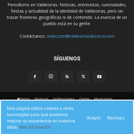
Periodismo en Valdeorras. Noticias, entrevistas, curiosidades,
fiestas y actualidad de la identidad de Valdeorras, pero sin
trazar fronteras geográficas ni de contenido. La esencia de un
pueblo está en su gente.
Contáctanos:
redaccion@valdeorrasdecerca.com
SÍGUENOS
Inicio
Noticias
Instituciones
Gente
Municipios
A pie de calle
Fiestas
Eventos
Cultura
Esta página utiliza cookies y otras
Turismo en Valdeorras
CAMINO DE INVIERNO
Agenda Comercial
tecnologías para que podamos
Sucesos
Contacto
Acepto
Rechazo
mejorar su experiencia en nuestros
sitios:
Más información.
© Valdeorras de Cerca 2017