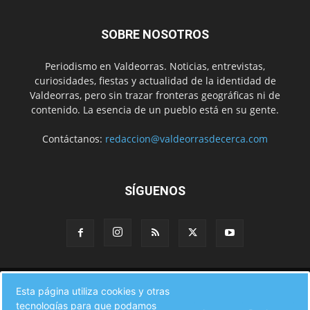
SOBRE NOSOTROS
Periodismo en Valdeorras. Noticias, entrevistas,
curiosidades, fiestas y actualidad de la identidad de
Valdeorras, pero sin trazar fronteras geográficas ni de
contenido. La esencia de un pueblo está en su gente.
Contáctanos:
redaccion@valdeorrasdecerca.com
SÍGUENOS
Inicio
Noticias
Instituciones
Gente
Municipios
Esta página utiliza cookies y otras
A pie de calle
Fiestas
Eventos
Cultura
Turismo en Valdeorras
tecnologías para que podamos