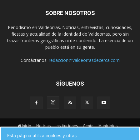
SOBRE NOSOTROS
Periodismo en Valdeorras. Noticias, entrevistas, curiosidades,
fiestas y actualidad de la identidad de Valdeorras, pero sin
trazar fronteras geográficas ni de contenido. La esencia de un
pueblo está en su gente.
Contáctanos:
redaccion@valdeorrasdecerca.com
SÍGUENOS
Inicio
Noticias
Instituciones
Gente
Municipios
A pie de calle
Fiestas
Eventos
Cultura
Esta página utiliza cookies y otras
Turismo en Valdeorras
CAMINO DE INVIERNO
Agenda Comercial