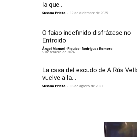
la que...
Susana Prieto
-
12 de diciembre de 2025
O faiao indefinido disfrázase no
Entroido
Ángel Manuel -Piquico- Rodríguez Romero
-
5 de febrero de 2024
La casa del escudo de A Rúa Vell
vuelve a la...
Susana Prieto
-
16 de agosto de 2021