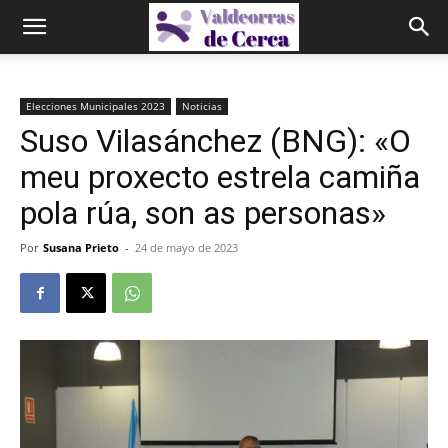
Elecciones Municipales 2023
Noticias
Suso Vilasánchez (BNG): «O
meu proxecto estrela camiña
pola rúa, son as personas»
Por
Susana Prieto
-
24 de mayo de 2023