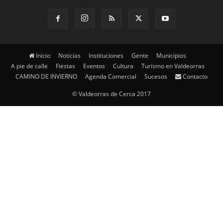
Inicio
Noticias
Instituciones
Gente
Municipios
A pie de calle
Fiestas
Eventos
Cultura
Turismo en Valdeorras
CAMINO DE INVIERNO
Agenda Comercial
Sucesos
Contacto
© Valdeorras de Cerca 2017