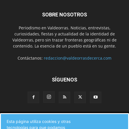
SOBRE NOSOTROS
Periodismo en Valdeorras. Noticias, entrevistas,
curiosidades, fiestas y actualidad de la identidad de
Valdeorras, pero sin trazar fronteras geográficas ni de
contenido. La esencia de un pueblo está en su gente.
Contáctanos:
redaccion@valdeorrasdecerca.com
SÍGUENOS
Inicio
Noticias
Instituciones
Gente
Municipios
Esta página utiliza cookies y otras
A pie de calle
Fiestas
Eventos
Cultura
Turismo en Valdeorras
tecnologías para que podamos