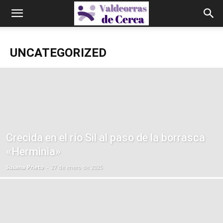
UNCATEGORIZED
Crecida en el río Sil al paso de la borrasca
«Herminia»
Susana Prieto
-
27 de enero de 2025