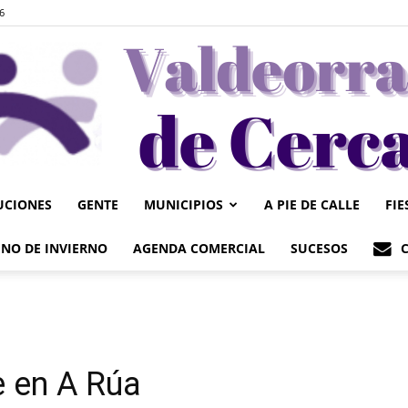
6
UCIONES
GENTE
MUNICIPIOS
A PIE DE CALLE
FIE
Valdeorrasdecerca
NO DE INVIERNO
AGENDA COMERCIAL
SUCESOS
e en A Rúa