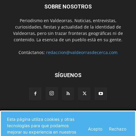
SOBRE NOSOTROS
Periodismo en Valdeorras. Noticias, entrevistas,
curiosidades, fiestas y actualidad de la identidad de
Valdeorras, pero sin trazar fronteras geográficas ni de
contenido. La esencia de un pueblo está en su gente.
Contáctanos:
redaccion@valdeorrasdecerca.com
SÍGUENOS
Inicio
Noticias
Instituciones
Gente
Municipios
Esta página utiliza cookies y otras
A pie de calle
Fiestas
Eventos
Cultura
Turismo en Valdeorras
tecnologías para que podamos
Acepto
Rechazo
CAMINO DE INVIERNO
Agenda Comercial
Sucesos
Contacto
mejorar su experiencia en nuestros