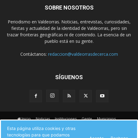
SOBRE NOSOTROS
Periodismo en Valdeorras. Noticias, entrevistas, curiosidades,
fiestas y actualidad de la identidad de Valdeorras, pero sin
trazar fronteras geográficas ni de contenido. La esencia de un
pueblo está en su gente.
Contáctanos:
redaccion@valdeorrasdecerca.com
SÍGUENOS
Inicio
Noticias
Instituciones
Gente
Municipios
A pie de calle
Fiestas
Eventos
Cultura
Esta página utiliza cookies y otras
Turismo en Valdeorras
CAMINO DE INVIERNO
Agenda Comercial
tecnologías para que podamos