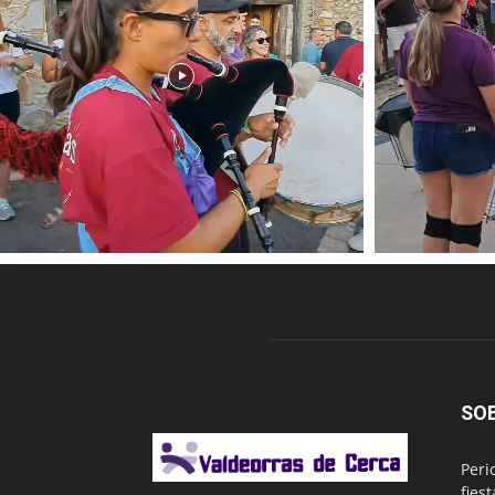
SO
Peri
fies