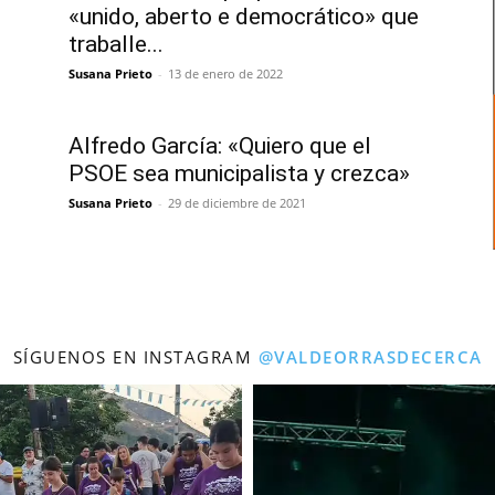
.
«unido, aberto e democrático» que
traballe...
Susana Prieto
-
13 de enero de 2022
Alfredo García: «Quiero que el
PSOE sea municipalista y crezca»
Susana Prieto
-
29 de diciembre de 2021
SÍGUENOS EN INSTAGRAM
@VALDEORRASDECERCA