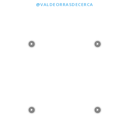
@VALDEORRASDECERCA