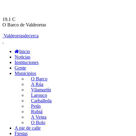
19.1
C
O Barco de Valdeorras
Valdeorrasdecerca
Inicio
Noticias
Instituciones
Gente
Municipios
O Barco
A Rúa
Vilamartín
Larouco
Carballeda
Petín
Rubiá
A Veiga
O Bolo
A pie de calle
Fiestas