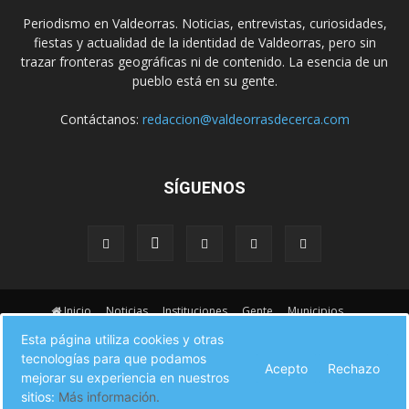
Periodismo en Valdeorras. Noticias, entrevistas, curiosidades,
fiestas y actualidad de la identidad de Valdeorras, pero sin
trazar fronteras geográficas ni de contenido. La esencia de un
pueblo está en su gente.
Contáctanos:
redaccion@valdeorrasdecerca.com
SÍGUENOS
Inicio
Noticias
Instituciones
Gente
Municipios
A pie de calle
Fiestas
Eventos
Cultura
Esta página utiliza cookies y otras
Turismo en Valdeorras
CAMINO DE INVIERNO
Agenda Comercial
tecnologías para que podamos
Sucesos
Contacto
Acepto
Rechazo
mejorar su experiencia en nuestros
sitios:
Más información.
© Valdeorras de Cerca 2017