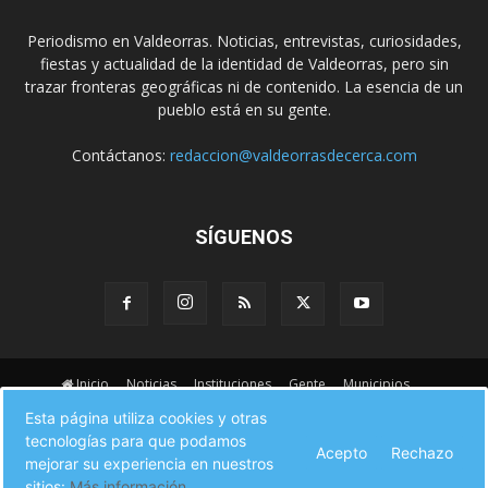
Periodismo en Valdeorras. Noticias, entrevistas, curiosidades,
fiestas y actualidad de la identidad de Valdeorras, pero sin
trazar fronteras geográficas ni de contenido. La esencia de un
pueblo está en su gente.
Contáctanos:
redaccion@valdeorrasdecerca.com
SÍGUENOS
Inicio
Noticias
Instituciones
Gente
Municipios
A pie de calle
Fiestas
Eventos
Cultura
Esta página utiliza cookies y otras
Turismo en Valdeorras
CAMINO DE INVIERNO
Agenda Comercial
tecnologías para que podamos
Acepto
Rechazo
Sucesos
Contacto
mejorar su experiencia en nuestros
sitios:
Más información.