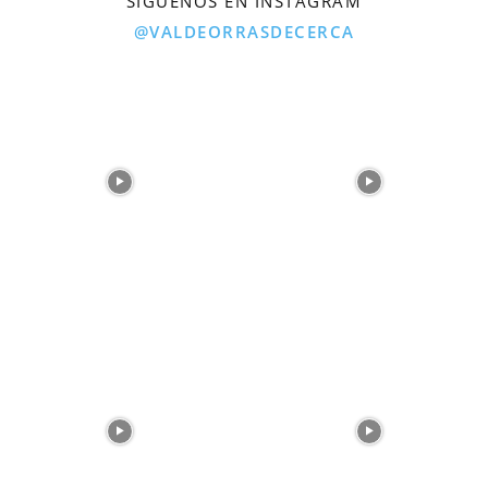
SÍGUENOS EN INSTAGRAM
@VALDEORRASDECERCA