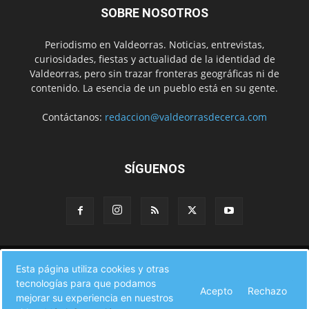
SOBRE NOSOTROS
Periodismo en Valdeorras. Noticias, entrevistas,
curiosidades, fiestas y actualidad de la identidad de
Valdeorras, pero sin trazar fronteras geográficas ni de
contenido. La esencia de un pueblo está en su gente.
Contáctanos:
redaccion@valdeorrasdecerca.com
SÍGUENOS
Inicio
Noticias
Instituciones
Gente
Municipios
Esta página utiliza cookies y otras
A pie de calle
Fiestas
Eventos
Cultura
Turismo en Valdeorras
tecnologías para que podamos
CAMINO DE INVIERNO
Agenda Comercial
Sucesos
Acepto
Rechazo
Contacto
mejorar su experiencia en nuestros