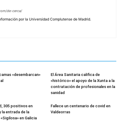
com/de-cerca/
Información por la Universidad Complutense de Madrid.
 camas «desembarcan»
El Área Sanitaria califica de
al
«histórico» el apoyo de la Xunta a la
contratación de profesionales en la
sanidad
, 305 positivos en
Fallece un centenario de covid en
 la entrada de la
Valdeorras
«Sigilosa» en Galicia