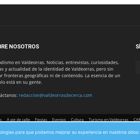
BRE NOSOTROS
S
odismo en Valdeorras. Noticias, entrevistas, curiosidades,
tas y actualidad de la identidad de Valdeorras, pero sin
ar fronteras geográficas ni de contenido. La esencia de un
lo está en su gente.
áctanos:
redaccion@valdeorrasdecerca.com
s
A pie de calle
Fiestas
Eventos
Cultura
Turismo en Valdeorras
CAM
cnologías para que podamos mejorar su experiencia en nuestros sitios