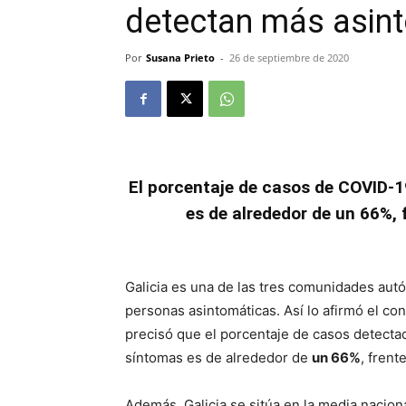
detectan más asin
Por
Susana Prieto
-
26 de septiembre de 2020
El porcentaje de casos de COVID-
es de alrededor de un 66%, 
Galicia es una de las tres comunidades au
personas asintomáticas. Así lo afirmó el co
precisó que el porcentaje de casos detecta
síntomas es de alrededor de
un 66%
, frent
Además, Galicia se sitúa en la media nacion