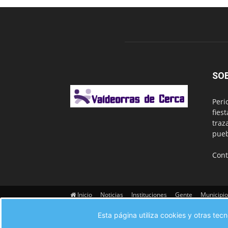
SO
Peri
fies
traz
pueb
Cont
Inicio
Noticias
Instituciones
Gente
Municipio
Contacto
Esta página utiliza cookies y otras te
© Valdeorras de Cerca 2017