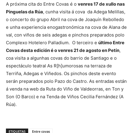
A próxima cita do Entre Covas é o
venres 17 de xullo nas
Pinguelas da Rúa
, cunha visita á cova da Adega Melillas,
o concerto do grupo Abril na cova de Joaquín Rebolledo
e unha experiencia enogastronómica na cova de Alana de
val, con viños de seis adegas e pinchos preparados polo
Complexo Hotelero Palladium. O terceiro e
último Entre
Covas desta edición é o venres 21 de agosto en Petín
,
coa visita a algunhas covas do barrio de Santiago e o
espectáculo teatral As R[h]umorosas na terraza de
Terriña, Adegas e Viñedos. Os pinchos deste evento
serán preparados polo Pazo do Castro. As entradas están
á venda na web da Ruta do Viño de Valdeorras, en Ton y
Son (O Barco) e na Tenda de Viños Cecilia Fernández (A
Rúa).
ETIQUETAS
Entre covas