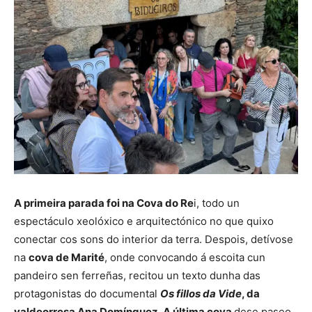
A primeira parada foi na Cova do Re
i, todo un
espectáculo xeolóxico e arquitectónico no que quixo
conectar cos sons do interior da terra. Despois, detívose
na
cova de Marité
, onde convocando á escoita cun
pandeiro sen ferreñas, recitou un texto dunha das
protagonistas do documental
Os fillos da Vide
, da
valdeorresa Ana Domínguez
.
A última cova
dese paseo