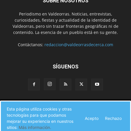
SOBRE NOSOTROS
Periodismo en Valdeorras. Noticias, entrevistas,
curiosidades, fiestas y actualidad de la identidad de
Valdeorras, pero sin trazar fronteras geográficas ni de
contenido. La esencia de un pueblo está en su gente.
Contáctanos:
redaccion@valdeorrasdecerca.com
SÍGUENOS
Inicio
Noticias
Instituciones
Gente
Municipios
Esta página utiliza cookies y otras
A pie de calle
Fiestas
Eventos
Cultura
Turismo en Valdeorras
tecnologías para que podamos
CAMINO DE INVIERNO
Agenda Comercial
Sucesos
Acepto
Rechazo
Contacto
mejorar su experiencia en nuestros
sitios:
Más información.
© Valdeorras de Cerca 2017