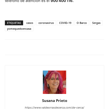
teléfono de atención es el
900 400 116.
ETIQUETAS
casos
coronavirus
COVID-19
O Barco
Sergas
yomequedoencasa
Susana Prieto
https://www.valdeorrasdecerca.com/de-cerca/