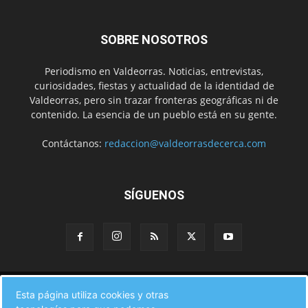
SOBRE NOSOTROS
Periodismo en Valdeorras. Noticias, entrevistas,
curiosidades, fiestas y actualidad de la identidad de
Valdeorras, pero sin trazar fronteras geográficas ni de
contenido. La esencia de un pueblo está en su gente.
Contáctanos:
redaccion@valdeorrasdecerca.com
SÍGUENOS
Inicio
Noticias
Instituciones
Gente
Municipios
Esta página utiliza cookies y otras
A pie de calle
Fiestas
Eventos
Cultura
Turismo en Valdeorras