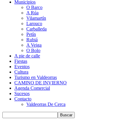
Municipios
O Barco
A Rúa
Vilamartín
Larouco
Carballeda
Petín
Rubiá
A Veiga
O Bolo
A pie de calle
Fiestas
Eventos
Cultura
Turismo en Valdeorras
CAMINO DE INVIERNO
Agenda Comercial
Sucesos
Contacto
Valdeorras De Cerca