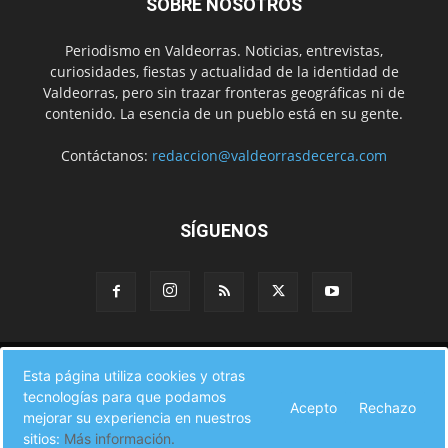
SOBRE NOSOTROS
Periodismo en Valdeorras. Noticias, entrevistas,
curiosidades, fiestas y actualidad de la identidad de
Valdeorras, pero sin trazar fronteras geográficas ni de
contenido. La esencia de un pueblo está en su gente.
Contáctanos:
redaccion@valdeorrasdecerca.com
SÍGUENOS
Inicio
Noticias
Instituciones
Gente
Municipios
Esta página utiliza cookies y otras
A pie de calle
Fiestas
Eventos
Cultura
Turismo en Valdeorras
tecnologías para que podamos
CAMINO DE INVIERNO
Agenda Comercial
Sucesos
Acepto
Rechazo
Contacto
mejorar su experiencia en nuestros
sitios:
Más información.
© Valdeorras de Cerca 2017