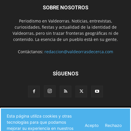
SOBRE NOSOTROS
Periodismo en Valdeorras. Noticias, entrevistas,
curiosidades, fiestas y actualidad de la identidad de
Valdeorras, pero sin trazar fronteras geográficas ni de
contenido. La esencia de un pueblo está en su gente.
Contáctanos:
redaccion@valdeorrasdecerca.com
SÍGUENOS
Inicio
Noticias
Instituciones
Gente
Municipios
Esta página utiliza cookies y otras
A pie de calle
Fiestas
Eventos
Cultura
Turismo en Valdeorras
tecnologías para que podamos
CAMINO DE INVIERNO
Agenda Comercial
Sucesos
Acepto
Rechazo
Contacto
mejorar su experiencia en nuestros