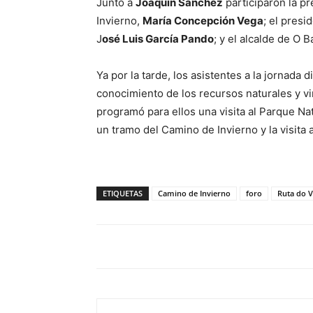
Junto a
Joaquín Sánchez
participaron la p
Invierno,
María Concepción Vega
; el presi
J
osé Luis García Pando
; y el alcalde de O 
Ya por la tarde, los asistentes a la jornada 
conocimiento de los recursos naturales y vi
programó para ellos una visita al Parque Nat
un tramo del Camino de Invierno y la visita
ETIQUETAS
Camino de Invierno
foro
Ruta do V