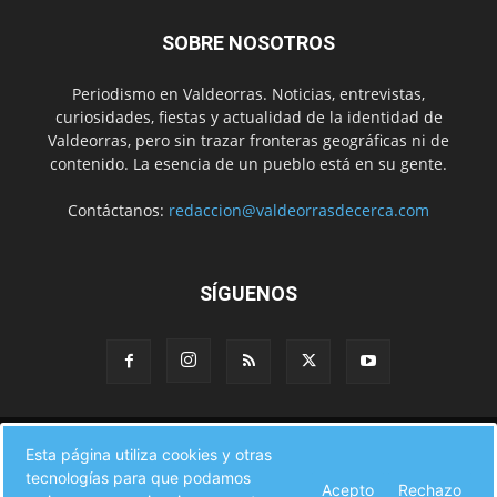
SOBRE NOSOTROS
Periodismo en Valdeorras. Noticias, entrevistas,
curiosidades, fiestas y actualidad de la identidad de
Valdeorras, pero sin trazar fronteras geográficas ni de
contenido. La esencia de un pueblo está en su gente.
Contáctanos:
redaccion@valdeorrasdecerca.com
SÍGUENOS
Inicio
Noticias
Instituciones
Gente
Municipios
Esta página utiliza cookies y otras
A pie de calle
Fiestas
Eventos
Cultura
Turismo en Valdeorras
tecnologías para que podamos
CAMINO DE INVIERNO
Agenda Comercial
Sucesos
Acepto
Rechazo
Contacto