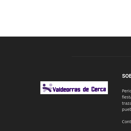
SO
Peri
fies
traz
pueb
Cont