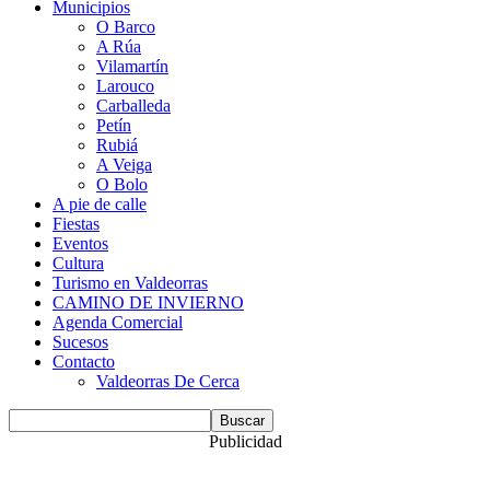
Municipios
O Barco
A Rúa
Vilamartín
Larouco
Carballeda
Petín
Rubiá
A Veiga
O Bolo
A pie de calle
Fiestas
Eventos
Cultura
Turismo en Valdeorras
CAMINO DE INVIERNO
Agenda Comercial
Sucesos
Contacto
Valdeorras De Cerca
Publicidad