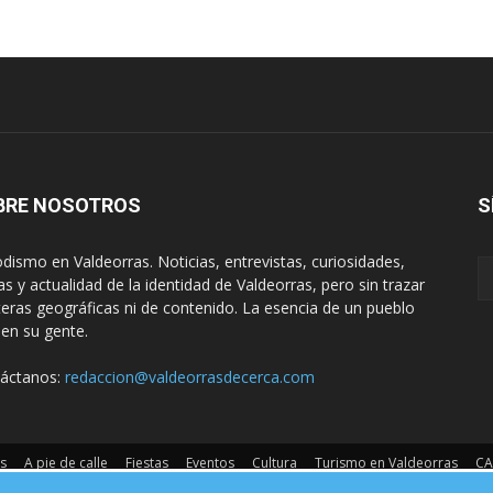
BRE NOSOTROS
S
odismo en Valdeorras. Noticias, entrevistas, curiosidades,
tas y actualidad de la identidad de Valdeorras, pero sin trazar
teras geográficas ni de contenido. La esencia de un pueblo
 en su gente.
áctanos:
redaccion@valdeorrasdecerca.com
s
A pie de calle
Fiestas
Eventos
Cultura
Turismo en Valdeorras
CA