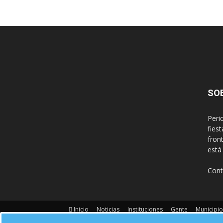
SO
Peri
fies
fron
está
Cont
Inicio
Noticias
Instituciones
Gente
Municipio
Contacto