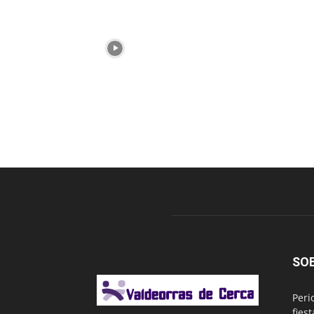
SO
Peri
fies