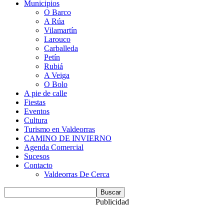
Municipios
O Barco
A Rúa
Vilamartín
Larouco
Carballeda
Petín
Rubiá
A Veiga
O Bolo
A pie de calle
Fiestas
Eventos
Cultura
Turismo en Valdeorras
CAMINO DE INVIERNO
Agenda Comercial
Sucesos
Contacto
Valdeorras De Cerca
Publicidad