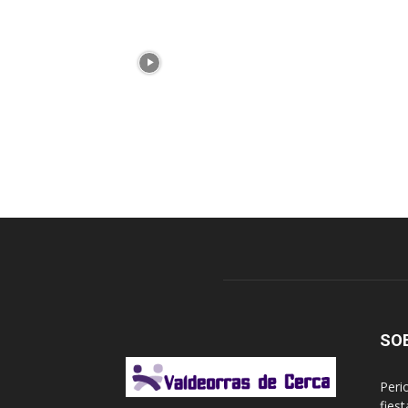
SO
Peri
fies