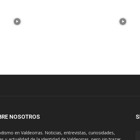
BRE NOSOTROS
S
odismo en Valdeorras. Noticias, entrevistas, curiosidades,
tas y actualidad de la identidad de Valdeorras, pero sin trazar